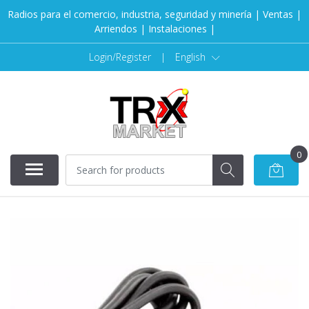
Radios para el comercio, industria, seguridad y minería | Ventas |
Arriendos | Instalaciones |
Login/Register
|
English
0