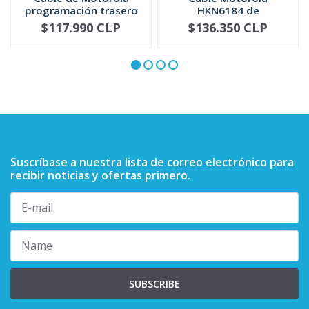
programación trasero
HKN6184 de
serie DE...
programación frontal
$117.990 CLP
$136.350 CLP
-
+
-
+
...
Suscríbase a nuestra lista de correo electrónico para
recibir noticias y ofertas primero.
SUBSCRIBE