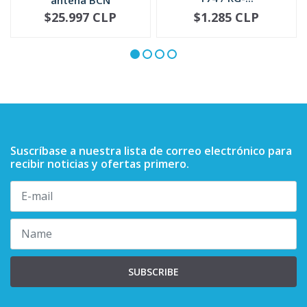
5885705M02
$25.997 CLP
$1.285 CLP
NOT AVAILABLE
-
+
Suscríbase a nuestra lista de correo electrónico para
recibir noticias y ofertas primero.
SUBSCRIBE