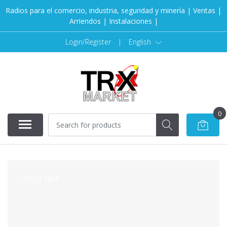
Radios para el comercio, industria, seguridad y minería | Ventas |
Arriendos | Instalaciones |
Login/Register
|
English
0
SOLD OUT