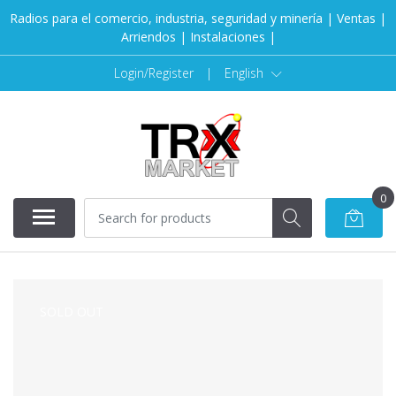
Radios para el comercio, industria, seguridad y minería | Ventas |
Arriendos | Instalaciones |
Login/Register
|
English
0
SOLD OUT