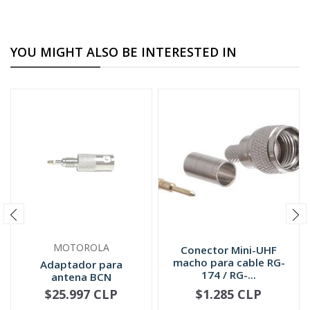
YOU MIGHT ALSO BE INTERESTED IN
MOTOROLA
Conector Mini-UHF
macho para cable RG-
Adaptador para
174 / RG-...
antena BCN
5885705M02
$25.997 CLP
$1.285 CLP
NOT AVAILABLE
-
+