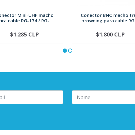
onector Mini-UHF macho
Conector BNC macho t
ara cable RG-174 / RG-...
browning para cable RG-
$1.285 CLP
$1.800 CLP
+
-
+