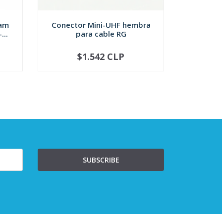
ram
Conector Mini-UHF hembra
Conector
...
para cable RG
para 
$1.542 CLP
NOT AVAILABLE
-
SUBSCRIBE