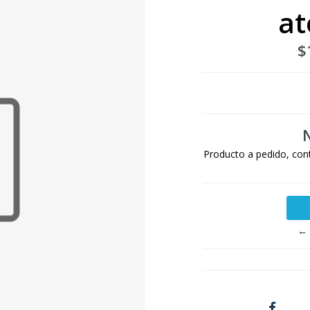
at
$
Producto a pedido, con
← 