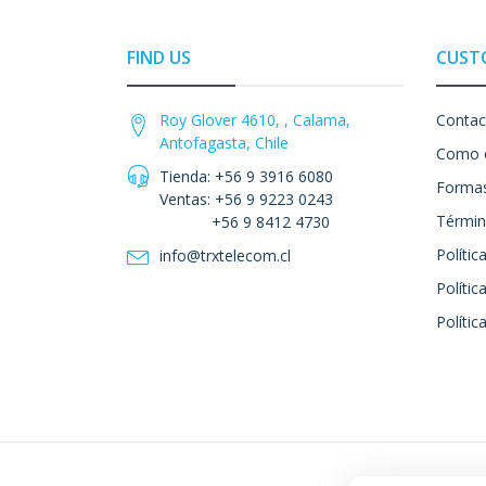
FIND US
CUST
Roy Glover 4610, , Calama,
Contac
Antofagasta, Chile
Como 
Tienda: +56 9 3916 6080
Formas
Ventas: +56 9 9223 0243
Términ
+56 9 8412 4730
Polític
info@trxtelecom.cl
Polític
Polític