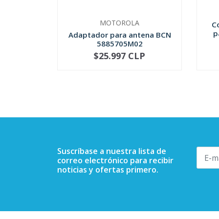
MOTOROLA
C
p
Adaptador para antena BCN
5885705M02
$25.997 CLP
NOT AVAILABLE
-
Suscríbase a nuestra lista de
correo electrónico para recibir
noticias y ofertas primero.