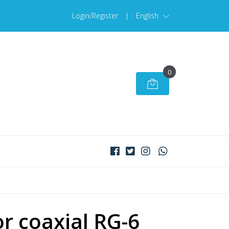
Login/Register
|
English
0
r coaxial RG-6