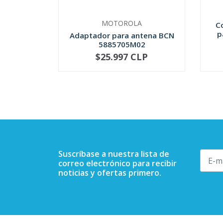
MOTOROLA
C
p
Adaptador para antena BCN
5885705M02
$25.997 CLP
NOT AVAILABLE
-
Suscríbase a nuestra lista de
correo electrónico para recibir
noticias y ofertas primero.