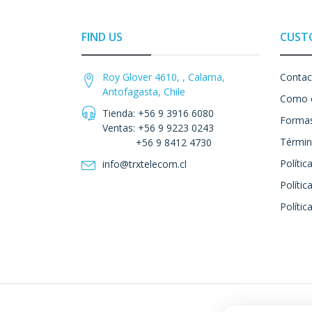
FIND US
CUST
Roy Glover 4610, , Calama,
Contac
Antofagasta, Chile
Como 
Tienda: +56 9 3916 6080
Formas
Ventas: +56 9 9223 0243
Términ
+56 9 8412 4730
Polític
info@trxtelecom.cl
Polític
Polític