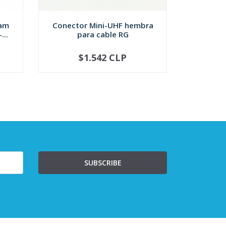
ram
Conector Mini-UHF hembra
Conector
...
para cable RG
para 
$1.542 CLP
NOT AVAILABLE
-
SUBSCRIBE