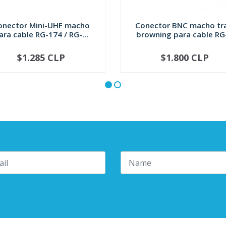
onector Mini-UHF macho
Conector BNC macho t
ara cable RG-174 / RG-...
browning para cable RG-
$1.285 CLP
$1.800 CLP
+
-
+