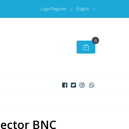
Login/Register
|
English
0
ector BNC