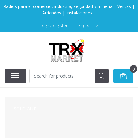
Radios para el comercio, industria, seguridad y minería | Ventas |
Arriendos | Instalaciones |
Login/Register
|
English
0
SOLD OUT