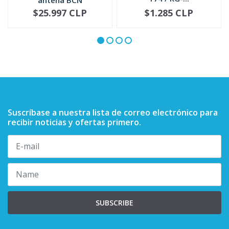
5885705M02
$25.997 CLP
$1.285 CLP
NOT AVAILABLE
-
+
Suscríbase a nuestra lista de correo electrónico para
recibir noticias y ofertas primero.
SUBSCRIBE