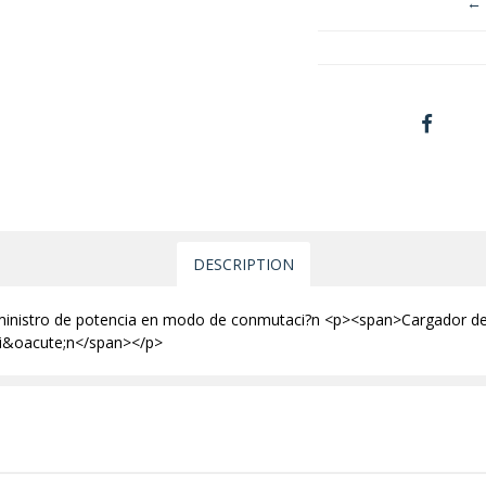
← 
DESCRIPTION
uministro de potencia en modo de conmutaci?n <p><span>Cargador de 
i&oacute;n</span></p>