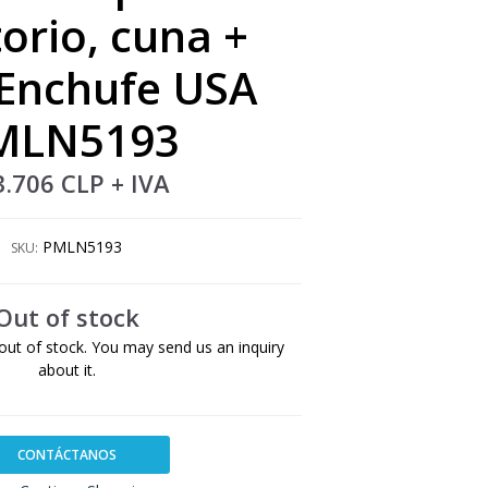
torio, cuna +
 Enchufe USA
MLN5193
3.706 CLP
+ IVA
PMLN5193
SKU:
Out of stock
out of stock. You may send us an inquiry
about it.
CONTÁCTANOS