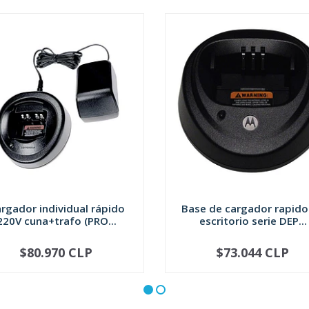
rgador individual rápido
Base de cargador rapido
220V cuna+trafo (PRO...
escritorio serie DEP...
$80.970 CLP
$73.044 CLP
+
-
+