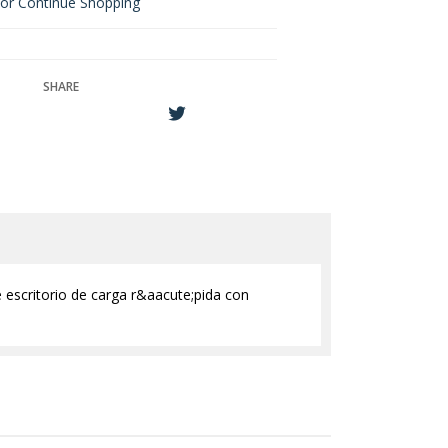
or Continue Shopping
SHARE
escritorio de carga r&aacute;pida con