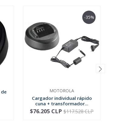
-35%
MOTOROLA
 de
Cargador individual rápido
Montaje
cuna + transformador...
para c
$76.205 CLP
$
$117.528 CLP
-
+
-