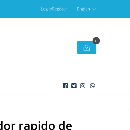
Login/Register
|
English
0
or rapido de