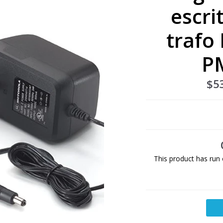
escri
trafo
P
$5
This product has run 