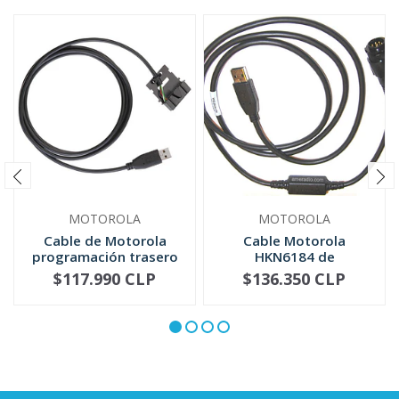
MOTOROLA
MOTOROLA
Cable de Motorola
Cable Motorola
programación trasero
HKN6184 de
serie DE...
programación frontal
$117.990 CLP
$136.350 CLP
-
+
-
+
...