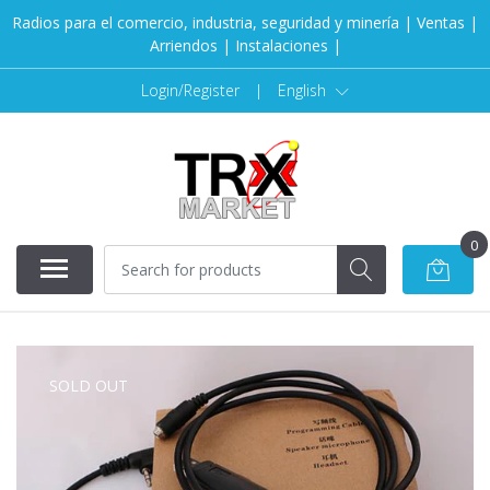
Radios para el comercio, industria, seguridad y minería | Ventas |
Arriendos | Instalaciones |
Login/Register
|
English
0
SOLD OUT