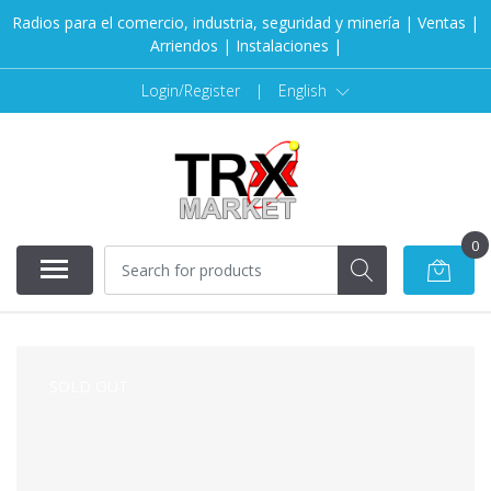
Radios para el comercio, industria, seguridad y minería | Ventas |
Arriendos | Instalaciones |
Login/Register
|
English
0
SOLD OUT