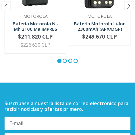
MOTOROLA
MOTOROLA
Batería Motorola Ni-
Batería Motorola Li-Ion
Mh 2100 Ma IMPRES
2300mAh (APX/DGP)
NTN9858
PMNN4424
$211.820 CLP
$249.670 CLP
-
+
-
+
$226.630 CLP
Suscríbase a nuestra lista de correo electrónico para
recibir noticias y ofertas primero.