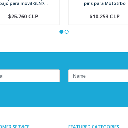
bajo para móvil GLN7...
pins para Mototrbo
$25.760 CLP
$10.253 CLP
+
-
+
OMER SERVICE
FEATURED CATEGORIES