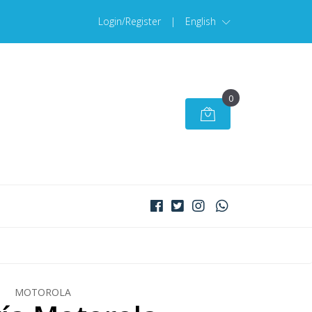
Login/Register
|
English
0
MOTOROLA