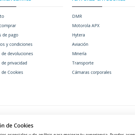
to
DMR
comprar
Motorola APX
 de pago
Hytera
os y condiciones
Aviación
a de devoluciones
Minería
a de privacidad
Transporte
a de Cookies
Cámaras corporales
ón de Cookies
ies esenciales y de análisis para mejorar tu experiencia. Puedes acep