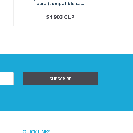
para (compatible ca...
Motorol
p/cone
$4.903 CLP
$9.53
-
+
-
SUBSCRIBE
QUICK LINKS