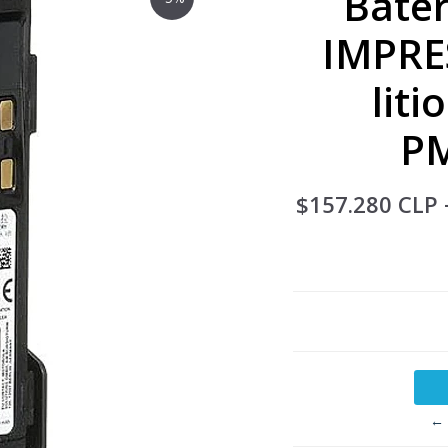
Bater
IMPRES
lit
P
$157.280 CLP
← 