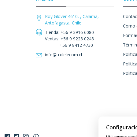
Roy Glover 4610, , Calama,
Contac
Antofagasta, Chile
Como 
Tienda: +56 9 3916 6080
Formas
Ventas: +56 9 9223 0243
Términ
+56 9 8412 4730
Polític
info@trxtelecom.cl
Polític
Polític
Configuraci
Utilizamos cook