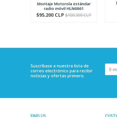
Montaje Motorola estándar
radio móvil HLN6861
$95.200 CLP
$100.300 CLP
-
+
-
Suscríbase a nuestra lista de
correo electrónico para recibir
noticias y ofertas primero.
FIND US
CUST