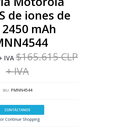
ía Motorola
 de iones de
io 2450 mAh
MNN4544
$165.615 CLP
+ IVA
+ IVA
PMNN4544
SKU:
CONTÁCTANOS
or Continue Shopping