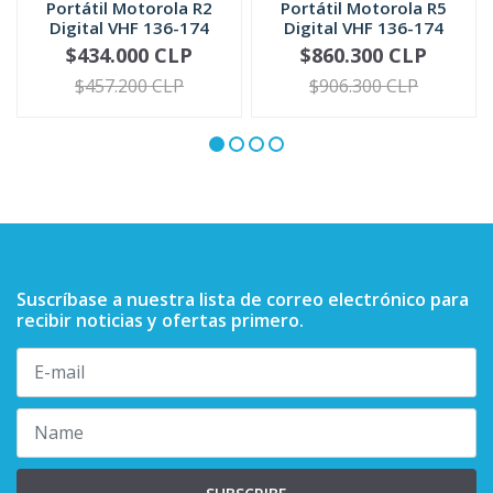
Portátil Motorola R2
Portátil Motorola R5
Digital VHF 136-174
Digital VHF 136-174
MHz UH...
MHz | ...
$434.000 CLP
$860.300 CLP
VIEW OPTIONS
VIEW OPTIONS
$457.200 CLP
$906.300 CLP
Suscríbase a nuestra lista de correo electrónico para
recibir noticias y ofertas primero.