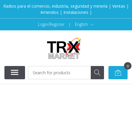
Radios para el comercio, industria, seguridad y minería | Ventas |
Arriendos | Instalaciones |
Login/Register
|
English
0