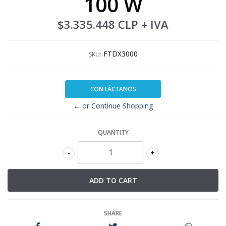
100 W
$3.335.448 CLP
+ IVA
FTDX3000
SKU:
CONTÁCTANOS
← or Continue Shopping
QUANTITY
-
+
SHARE