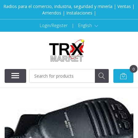
Radios para el comercio, industria, seguridad y minería | Ventas |
Arriendos | Instalaciones |
Login/Register
|
English
0