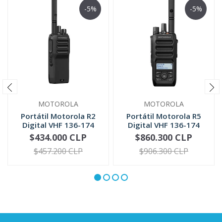
-5%
-5%
MOTOROLA
MOTOROLA
Portátil Motorola R2
Portátil Motorola R5
Digital VHF 136-174
Digital VHF 136-174
MHz UH...
MHz | ...
$434.000 CLP
$860.300 CLP
VIEW OPTIONS
VIEW OPTIONS
$457.200 CLP
$906.300 CLP