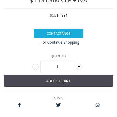
$1.131.300 CLP
+ IVA
FT891
SKU:
CONTÁCTANOS
← or Continue Shopping
QUANTITY
-
+
SHARE