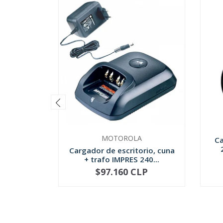
MOTOROLA
Ca
Cargador de escritorio, cuna
+ trafo IMPRES 240...
$97.160 CLP
-
+
-