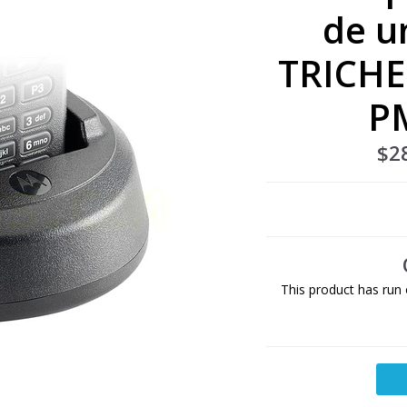
de u
TRICHE
P
$2
This product has run 