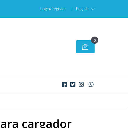
Login/Register
|
English
0
ara cargador