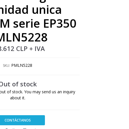
nidad unica
M serie EP350
MLN5228
8.612 CLP
+ IVA
PMLN5228
SKU:
Out of stock
out of stock. You may send us an inquiry
about it.
CONTÁCTANOS