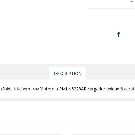
← 
DESCRIPTION
r?pida tri-chem. <p>Motorola PMLN5228AR cargador unidad &uacute;