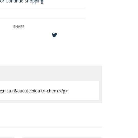
or Continue Shopping
SHARE
nica r&aacute;pida tri-chem.</p>