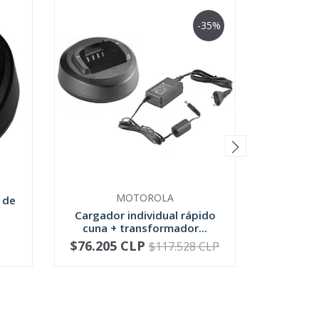
-35%
MOTOROLA
 de
Cargador individual rápido
Montaje
cuna + transformador...
para c
$76.205 CLP
$
$117.528 CLP
-
+
-