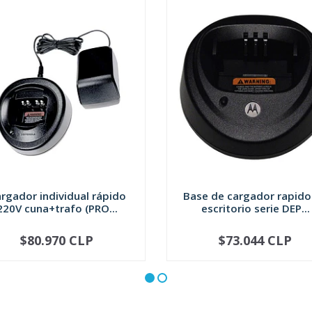
rgador individual rápido
Base de cargador rapido
220V cuna+trafo (PRO...
escritorio serie DEP...
$80.970 CLP
$73.044 CLP
+
-
+