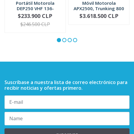
Portátil Motorola
Móvil Motorola
DEP250 VHF 136-
APX2500, Trunking 800
174MHz / UHF 4...
Mhz, P25/P...
$233.900 CLP
$3.618.500 CLP
VIEW OPTIONS
-
+
$246.500 CLP
Suscríbase a nuestra lista de correo electrónico para
recibir noticias y ofertas primero.