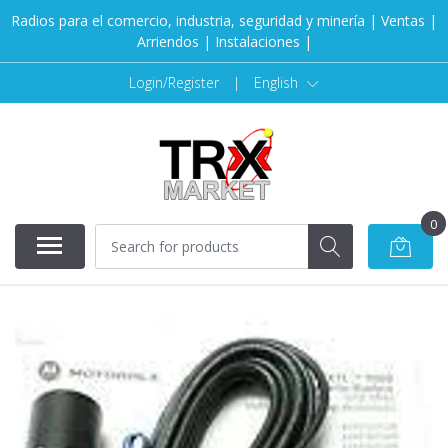
Radios para el comercio, industria, seguridad y minería | Ventas |
Arriendos | Instalaciones |
Login/Register
|
English
0
SOLD OUT