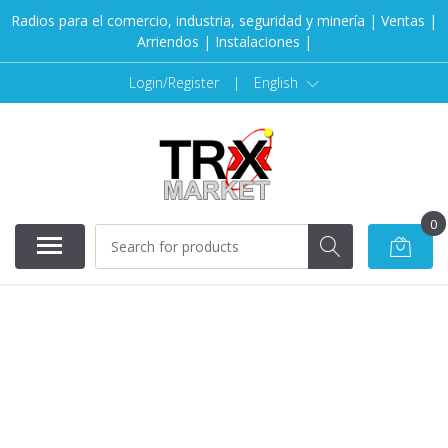
Radios para el comercio, industria, seguridad y minería | Ventas |
Arriendos | Instalaciones |
Login/Register
|
English
0
SOLD OUT