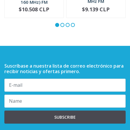
MHz FM
160 MHz) FM
PMAD4094
$10.508 CLP
$9.139 CLP
NOT AVAILABLE
-
+
Suscríbase a nuestra lista de correo electrónico para
recibir noticias y ofertas primero.
SUBSCRIBE