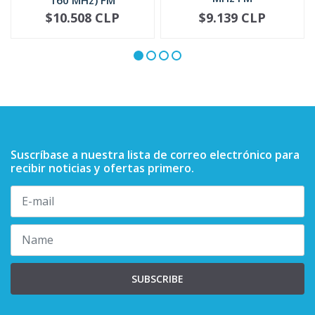
PMAD4094
$10.508 CLP
$9.139 CLP
NOT AVAILABLE
-
+
Suscríbase a nuestra lista de correo electrónico para
recibir noticias y ofertas primero.
SUBSCRIBE