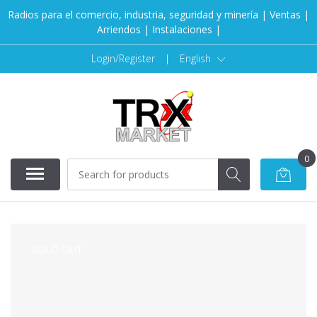
Radios para el comercio, industria, seguridad y minería | Ventas |
Arriendos | Instalaciones |
Login/Register
|
English
0
SOLD OUT