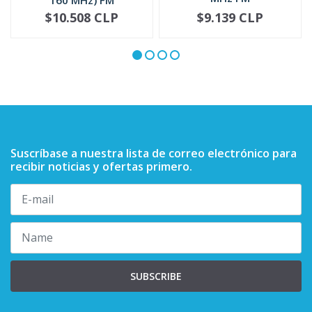
PMAD4094
$10.508 CLP
$9.139 CLP
NOT AVAILABLE
-
+
Suscríbase a nuestra lista de correo electrónico para
recibir noticias y ofertas primero.
SUBSCRIBE