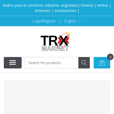
Radios para el comercio, industria, seguridad y minería | Ventas |
Arriendos | Instalaciones |
Login/Register
|
English
0
SOLD OUT