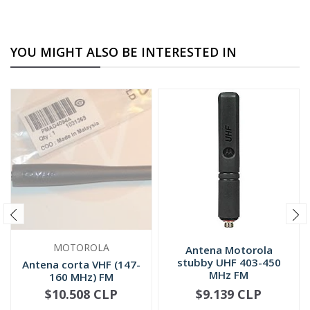
YOU MIGHT ALSO BE INTERESTED IN
MOTOROLA
Antena Motorola
stubby UHF 403-450
Antena corta VHF (147-
MHz FM
160 MHz) FM
PMAD4094
$10.508 CLP
$9.139 CLP
NOT AVAILABLE
-
+