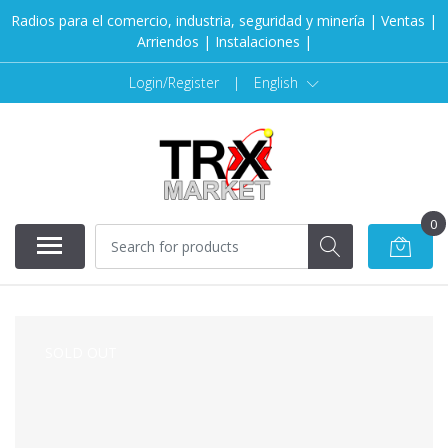
Radios para el comercio, industria, seguridad y minería | Ventas |
Arriendos | Instalaciones |
Login/Register
|
English
0
SOLD OUT