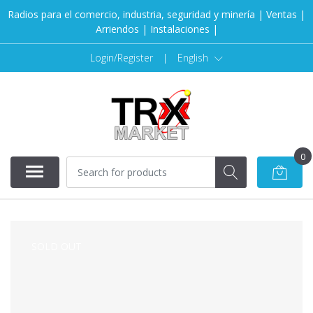
Radios para el comercio, industria, seguridad y minería | Ventas |
Arriendos | Instalaciones |
Login/Register
|
English
0
SOLD OUT