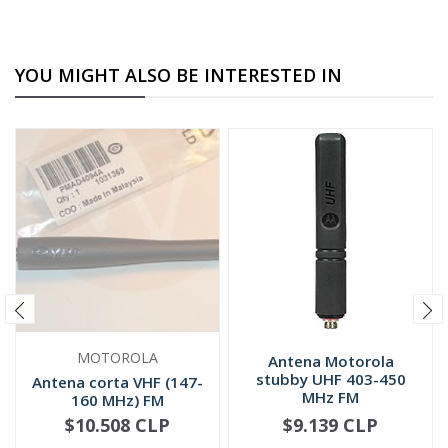
YOU MIGHT ALSO BE INTERESTED IN
MOTOROLA
Antena Motorola
stubby UHF 403-450
Antena corta VHF (147-
MHz FM
160 MHz) FM
PMAD4094
$10.508 CLP
$9.139 CLP
NOT AVAILABLE
-
+