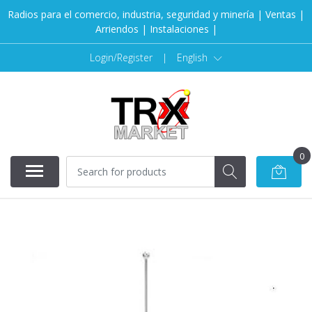
Radios para el comercio, industria, seguridad y minería | Ventas |
Arriendos | Instalaciones |
Login/Register
|
English
0
SOLD OUT