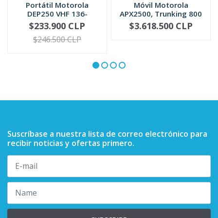
Portátil Motorola
Móvil Motorola
DEP250 VHF 136-
APX2500, Trunking 800
174MHz / UHF 4...
Mhz, P25/P...
$233.900 CLP
$3.618.500 CLP
VIEW OPTIONS
-
+
$246.500 CLP
Suscríbase a nuestra lista de correo electrónico para
recibir noticias y ofertas primero.