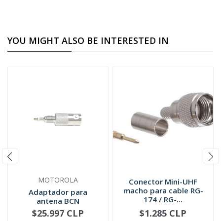
YOU MIGHT ALSO BE INTERESTED IN
MOTOROLA
Conector Mini-UHF
macho para cable RG-
Adaptador para
174 / RG-...
antena BCN
5885705M02
$25.997 CLP
$1.285 CLP
NOT AVAILABLE
-
+