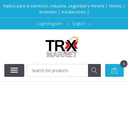
Radios para el comercio, industria, seguridad y minería | Ventas |
Arriendos | Instalaciones |
Login/Register
|
English
0
SOLD OUT