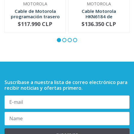
MOTOROLA
MOTOROLA
Cable de Motorola
Cable Motorola
programación trasero
HKN6184 de
serie DE...
programación frontal
$117.990 CLP
$136.350 CLP
-
+
-
+
...
Suscríbase a nuestra lista de correo electrónico para
recibir noticias y ofertas primero.