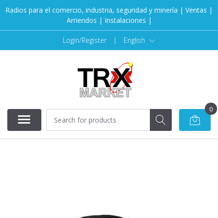
Radios para el comercio, industria, seguridad y minería | Ventas |
Arriendos | Instalaciones |
Login/Register
|
English
0
SOLD OUT