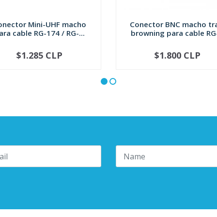
onector Mini-UHF macho
Conector BNC macho t
ara cable RG-174 / RG-...
browning para cable RG-
$1.285 CLP
$1.800 CLP
+
-
+