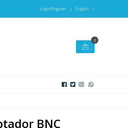
Login/Register
|
English
0
ptador BNC