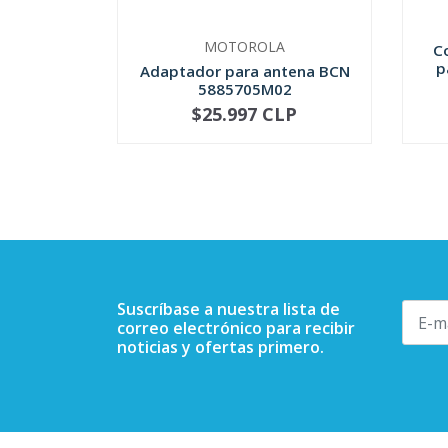
MOTOROLA
C
p
Adaptador para antena BCN
5885705M02
$25.997 CLP
NOT AVAILABLE
-
Suscríbase a nuestra lista de
correo electrónico para recibir
noticias y ofertas primero.