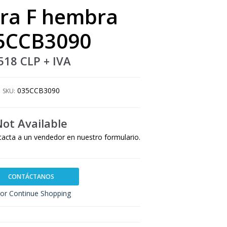
ra F hembra
5CCB3090
518 CLP
+ IVA
035CCB3090
SKU:
Not Available
tacta a un vendedor en nuestro formulario.
CONTÁCTANOS
or Continue Shopping