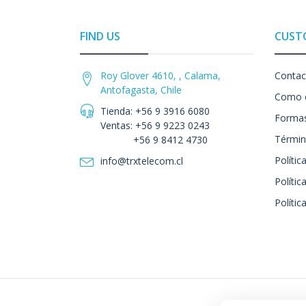
FIND US
CUST
Roy Glover 4610, , Calama,
Contac
Antofagasta, Chile
Como 
Tienda: +56 9 3916 6080
Formas
Ventas: +56 9 9223 0243
Términ
+56 9 8412 4730
Polític
info@trxtelecom.cl
Polític
Polític