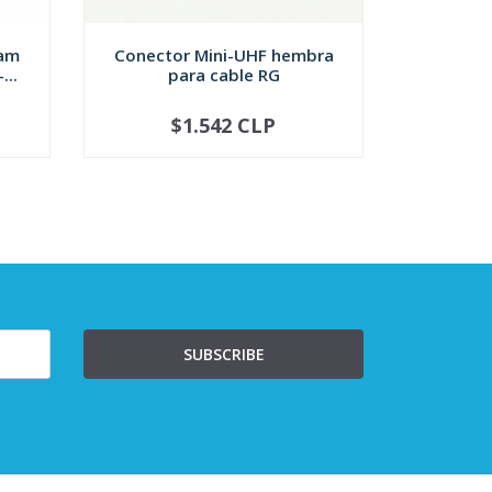
ram
Conector Mini-UHF hembra
Conector
...
para cable RG
para 
$1.542 CLP
NOT AVAILABLE
-
SUBSCRIBE