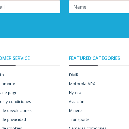
OMER SERVICE
FEATURED CATEGORIES
to
DMR
comprar
Motorola APX
 de pago
Hytera
os y condiciones
Aviación
a de devoluciones
Minería
a de privacidad
Transporte
a de Cookies
Cámaras corporales