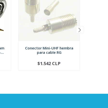
ram
Conector Mini-UHF hembra
Conector
...
para cable RG
para 
$1.542 CLP
NOT AVAILABLE
-