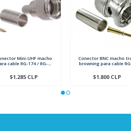
onector Mini-UHF macho
Conector BNC macho t
ara cable RG-174 / RG-...
browning para cable RG-
$1.285 CLP
$1.800 CLP
+
-
+