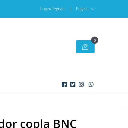
Login/Register
|
English
0
dor copla BNC