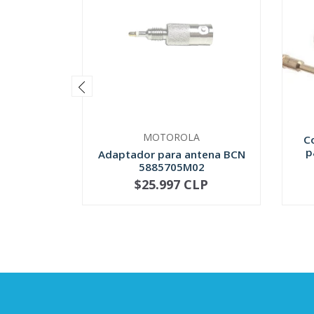
MOTOROLA
C
p
Adaptador para antena BCN
5885705M02
$25.997 CLP
NOT AVAILABLE
-